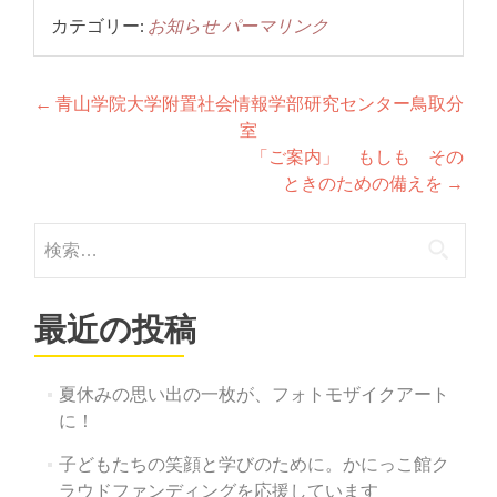
カテゴリー:
お知らせ
パーマリンク
投
←
青山学院大学附置社会情報学部研究センター鳥取分
室
稿
「ご案内」 もしも その
ナ
ときのための備えを
→
ビ
検
ゲ
索:
ー
最近の投稿
シ
ョ
夏休みの思い出の一枚が、フォトモザイクアート
ン
に！
子どもたちの笑顔と学びのために。かにっこ館ク
ラウドファンディングを応援しています