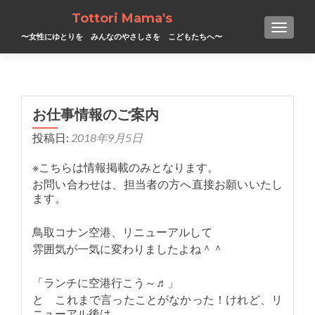
Tottori Mama's
TOGGL
〜女性にゆとりを みんなのやさしさを こどもたちへ〜
お仕事情報のご案内
投稿日:
2018年9月5日
※こちらは情報掲載のみとなります。
お問い合わせは、担当者の方へ直接お願いいたし
ます。
鳥取コナン空港、リニューアルして
雰囲気が一気に変わりましたよね＾＾
「ランチに空港行こう～♬」
と これまで言ったことがなかった！けれど、リ
ニューアル後は