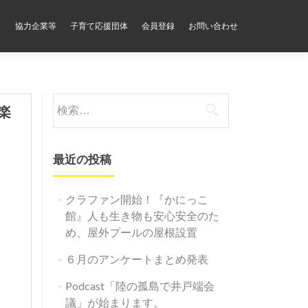
フ
協力企業等
子育て応援団体
会員登録
お問い合わせ
検
楽
索:
最近の投稿
クラファン開始！『かにっこ
館』人も生き物も安心安全のた
め、屋外プールの屋根設置
６月のアンケートまとめ発表
Podcast「陸の孤島で井戸端会
議」が始まります。