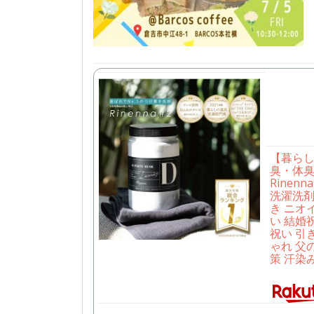
【暮ら
臭・体
Rinen
洗濯洗剤
き ニオ
い 結婚
祝い 引
ゃれ 父
策 汗染