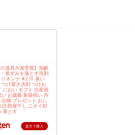
しの道具大賞受賞】加齢
臭・黒ずみを落とす洗剤
na リネンナ #2 汗 臭い
 つけ置き洗剤 つけお
イ におい ギフト 出産祝
祝い お歳暮 新築祝い 内
き出物 プレゼント おし
の日 部屋干し ニオイ対
み 落とす
楽天で購入