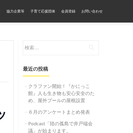
フ
協力企業等
子育て応援団体
会員登録
お問い合わせ
検
索:
最近の投稿
クラファン開始！『かにっこ
な
館』人も生き物も安心安全のた
め、屋外プールの屋根設置
ッ
６月のアンケートまとめ発表
Podcast「陸の孤島で井戸端会
議」が始まります。