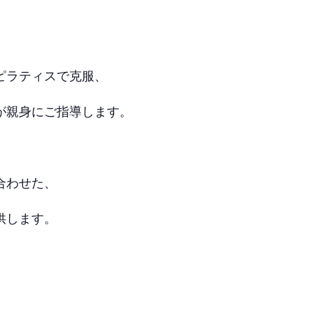
ピラティスで克服、
が親身にご指導します。
合わせた、
供します。