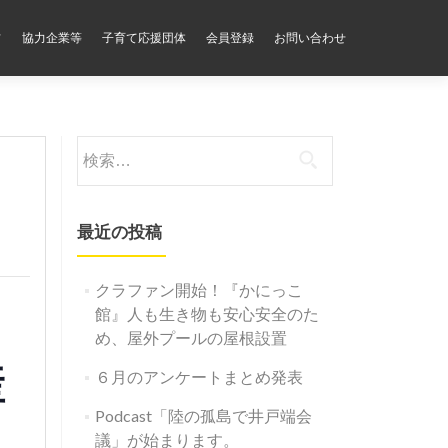
フ
協力企業等
子育て応援団体
会員登録
お問い合わせ
検
索:
最近の投稿
クラファン開始！『かにっこ
館』人も生き物も安心安全のた
め、屋外プールの屋根設置
産
６月のアンケートまとめ発表
Podcast「陸の孤島で井戸端会
議」が始まります。