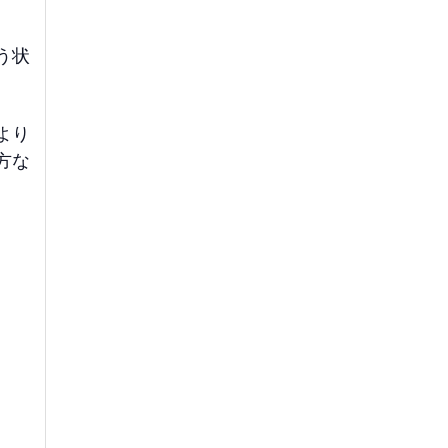
う状
より
方な