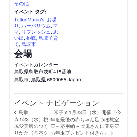
その他
イベント タグ:
TottoriMama's
,
お喋
り
,
ハーバリウム
,
マ
マ
,
リフレッシュ
,
思
い出
,
挑戦
,
鳥取子育
て
,
鳥取市
会場
イベントカレンダー
鳥取県鳥取市戎町418番地
鳥取市
,
鳥取県
6800055
Japan
イベント ナビゲーション
米子☆1月23日（水）開催「今
鳥取
☆1/23（水）桃
年度最後の赤ちゃん足つぼ教室
尻♡美脚のつく
♡～応用編～ ✩鬼さんに変身♡
りかた（基本ク
お年玉プレゼント付き✩」