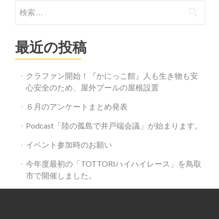
検
索:
最近の投稿
クラファン開始！『かにっこ館』人も生き物も安
心安全のため、屋外プールの屋根設置
６月のアンケートまとめ発表
Podcast「陸の孤島で井戸端会議」が始まります。
イベント参加時のお願い
今年度最初の「TOTTORIハイハイレース」を鳥取
市で開催しました。