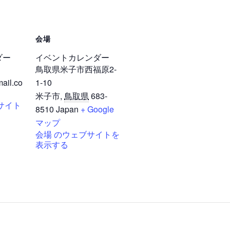
会場
ダー
イベントカレンダー
鳥取県米子市西福原2-
ail.co
1-10
米子市
,
鳥取県
683-
サイト
8510
Japan
+ Google
マップ
会場 のウェブサイトを
表示する