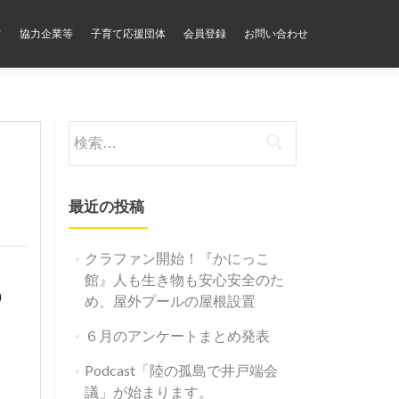
フ
協力企業等
子育て応援団体
会員登録
お問い合わせ
検
索:
最近の投稿
クラファン開始！『かにっこ
る
館』人も生き物も安心安全のた
め、屋外プールの屋根設置
６月のアンケートまとめ発表
Podcast「陸の孤島で井戸端会
議」が始まります。