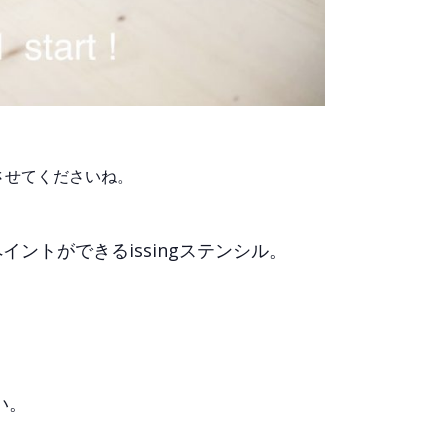
させてくださいね。
ントができるissingステンシル。
い。