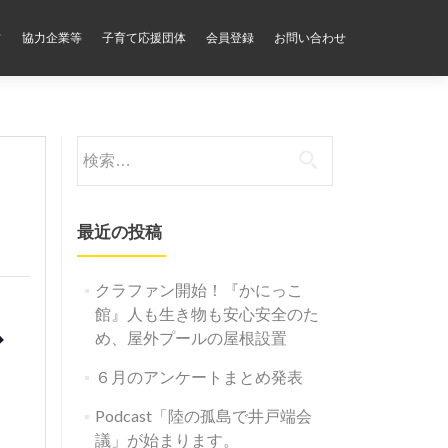
フ
協力企業等
子育て応援団体
会員登録
お問い合わせ
検
索:
最近の投稿
クラファン開始！『かにっこ
ス
館』人も生き物も安心安全のた
め、屋外プールの屋根設置
６月のアンケートまとめ発表
Podcast「陸の孤島で井戸端会
議」が始まります。