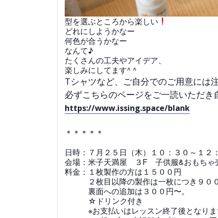
型を選ぶところから楽しい
どれにしようかなー
何色が合うかなー
なんて♪
たくさんの工夫やアイデア、
楽しみにしてます^ ^
Tシャツなど、ご自分でのご用意には
必ずこちらのページをご一読いただき
https://www.issing.space/blank
＊＊＊＊＊
日時：７
月２５日（木）１０：３０～１２
会場：米子天満屋 ３F 子供服&おもちゃ
料金：１
枚製作の方は１５００円
２枚目以降の製作は一枚につき９０
裏面への追加は３００円〜。
☆ドリンク付き
※お支払いはレッスン終了後となりま