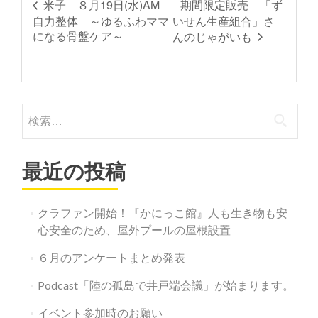
期間限定販売 「ず
米子 ８月19日(水)AM
自力整体 ～ゆるふわママ
いせん生産組合」さ
になる骨盤ケア～
んのじゃがいも
検
索:
最近の投稿
クラファン開始！『かにっこ館』人も生き物も安
心安全のため、屋外プールの屋根設置
６月のアンケートまとめ発表
Podcast「陸の孤島で井戸端会議」が始まります。
イベント参加時のお願い