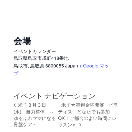
会場
イベントカレンダー
鳥取県鳥取市戎町418番地
鳥取市
,
鳥取県
6800055
Japan
+ Google マッ
プ
イベント ナビゲーション
米子☆毎週金曜開催「ピラ
米子３月３日
(水) 自力整体 ～
ティス」どなたでも参加
ゆるふわママになる
OK！ご都合のよい時間にレ
骨盤ケア～
ッスン♬