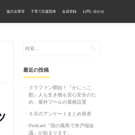
フ
協力企業等
子育て応援団体
会員登録
お問い合わせ
検
索:
最近の投稿
クラファン開始！『かにっこ
な
館』人も生き物も安心安全のた
め、屋外プールの屋根設置
ッ
６月のアンケートまとめ発表
Podcast「陸の孤島で井戸端会
議」が始まります。