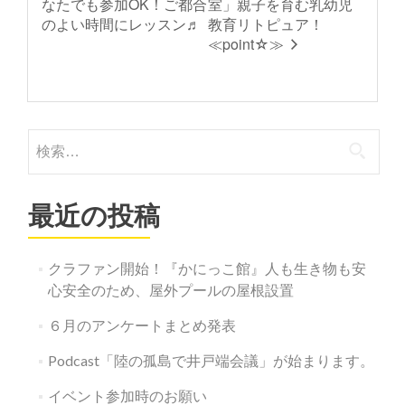
なたでも参加OK！ご都合
室」親子を育む乳幼児
のよい時間にレッスン♬
教育リトピュア！
≪point☆≫
検
索:
最近の投稿
クラファン開始！『かにっこ館』人も生き物も安
心安全のため、屋外プールの屋根設置
６月のアンケートまとめ発表
Podcast「陸の孤島で井戸端会議」が始まります。
イベント参加時のお願い