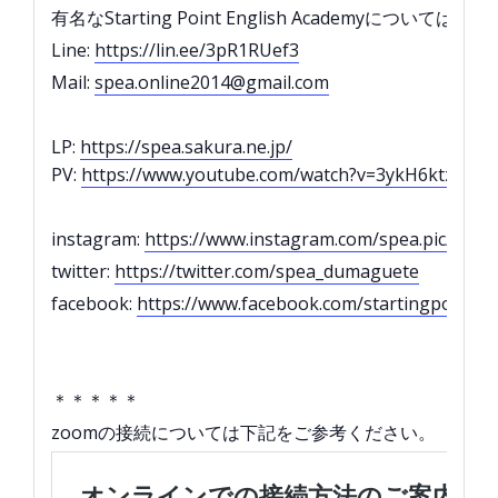
有名なStarting Point English Academyについては
Line:
https://lin.ee/3pR1RUef3
Mail:
spea.online2014@gmail.com
LP:
https://spea.sakura.ne.jp/
PV:
https://www.youtube.com/watch?v=3ykH6ktzK88
instagram:
https://www.instagram.com/spea.pic/
twitter:
https://twitter.com/spea_dumaguete
facebook:
https://www.facebook.com/startingpointe
＊＊＊＊＊
zoomの接続については下記をご参考ください。