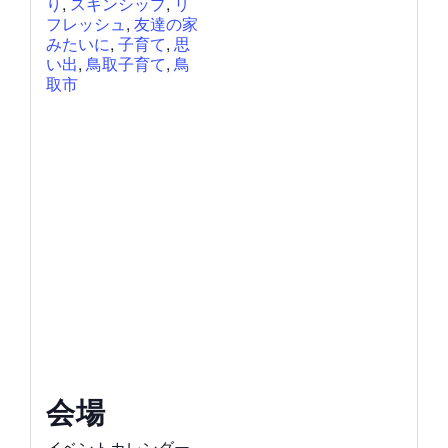
り
,
スキンシップ
,
リ
フレッシュ
,
友達の家
みたいに
,
子育て
,
思
い出
,
鳥取子育て
,
鳥
取市
会場
イベントカレンダー