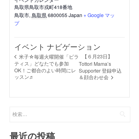
鳥取県鳥取市戎町418番地
鳥取市
,
鳥取県
6800055
Japan
+ Google マッ
プ
イベント ナビゲーション
【６月23日】
米子☆毎週火曜開催「ピラ
ティス」どなたでも参加
Tottori Mama’s
OK！ご都合のよい時間にレ
Supporter 登録申込
ッスン♬
＆顔合わせ会
検
索:
最近の投稿