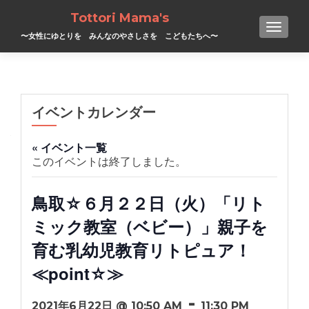
Tottori Mama's
TOGGL
〜女性にゆとりを みんなのやさしさを こどもたちへ〜
イベントカレンダー
« イベント一覧
このイベントは終了しました。
鳥取☆６月２２日（火）「リト
ミック教室（ベビー）」親子を
育む乳幼児教育リトピュア！
≪point☆≫
-
2021年6月22日 @ 10:50 AM
11:30 PM