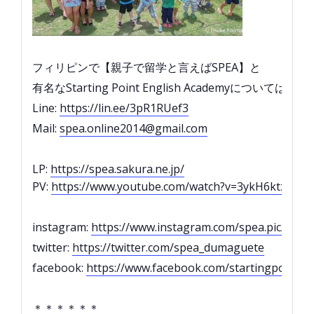
フィリピンで【親子で留学と言えばSPEA】と
有名なStarting Point English Academyについては
Line:
https://lin.ee/3pR1RUef3
Mail:
spea.online2014@gmail.com
LP:
https://spea.sakura.ne.jp/
PV:
https://www.youtube.com/watch?v=3ykH6ktzK88
instagram:
https://www.instagram.com/spea.pic/
twitter:
https://twitter.com/spea_dumaguete
facebook:
https://www.facebook.com/startingpointe
＊＊＊＊＊＊