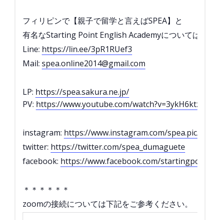
フィリピンで【親子で留学と言えばSPEA】と
有名なStarting Point English Academyについては
Line:
https://lin.ee/3pR1RUef3
Mail:
spea.online2014@gmail.com
LP:
https://spea.sakura.ne.jp/
PV:
https://www.youtube.com/watch?v=3ykH6ktzK88
instagram:
https://www.instagram.com/spea.pic/
twitter:
https://twitter.com/spea_dumaguete
facebook:
https://www.facebook.com/startingpointe
＊＊＊＊＊＊
zoomの接続については下記をご参考ください。