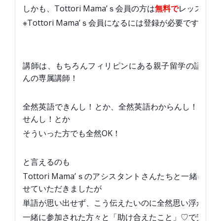
しかも、Tottori Mama’ｓ会員の方は
無料で
レッスンに
※Tottori Mama’ｓ会員になるには登録が必要です。
講師は、もちろんフィリピンにある親子留学の語学学校
んの専属講師！
全然英語できんし！とか、全然英語わからんし！とか
せんし！とか
そういった方でも全然OK！
と言えるのも
Tottori Mama’ｓのアシスタントさんたちと一緒に
せていただきましたが
単語が思い出せず、こう伝えたいのに全然思い浮かばな
一緒に参加された方々と「助け合えたこと」♡で安心で