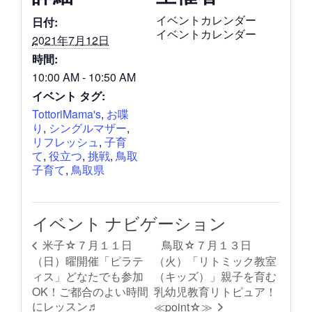
イベントカレンダー
日付:
イベントカレンダー
2021年7月12日
時間:
10:00 AM - 10:50 AM
イベント タグ:
TottoriMama's
,
お喋
り
,
シングルマザー
,
リフレッシュ
,
子育
て
,
役立つ
,
挑戦
,
鳥取
子育て
,
鳥取県
イベント ナビゲーション
鳥取☆７月１３日
米子☆７月１１日
（日）曜開催「ピラテ
（火）「リトミック教室
ィス」どなたでも参加
（キッズ）」親子を育む
OK！ご都合のよい時間
乳幼児教育リトピュア！
にレッスン♬
≪point☆≫