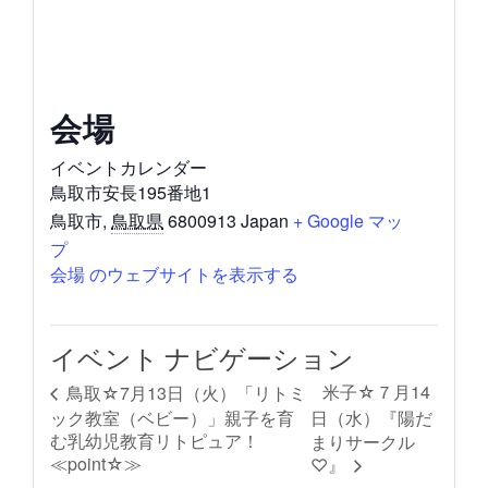
会場
イベントカレンダー
鳥取市安長195番地1
鳥取市
,
鳥取県
6800913
Japan
+ Google マッ
プ
会場 のウェブサイトを表示する
イベント ナビゲーション
米子☆７月14
鳥取☆7月13日（火）「リトミ
ック教室（ベビー）」親子を育
日（水）『陽だ
む乳幼児教育リトピュア！
まりサークル
≪point☆≫
♡』