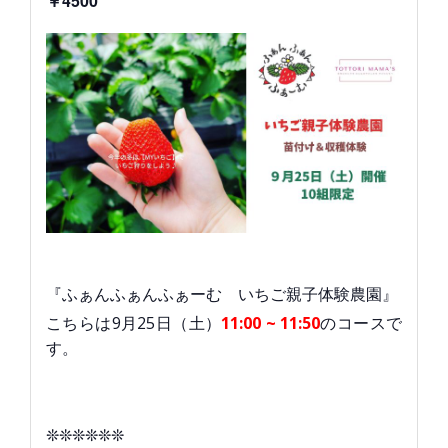
￥4500
『ふぁんふぁんふぁーむ いちご親子体験農園』
こちらは9月25日（土）
11:00 ~ 11:50
のコースで
す。
❊❊❊❊❊❊