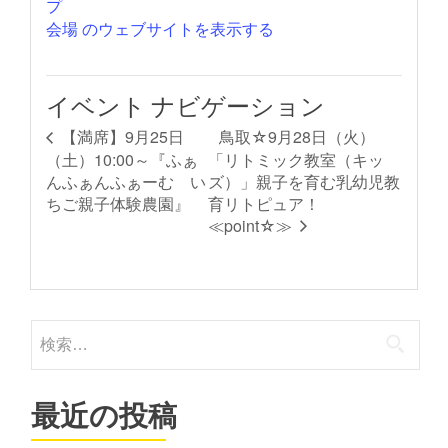
プ
会場 のウェブサイトを表示する
イベント ナビゲーション
鳥取☆9月28日（火）
【満席】9月25日
（土）10:00～『ふぁ
「リトミック教室（キッ
んふぁんふぁーむ い
ズ）」親子を育む乳幼児教
ちご親子体験農園』
育リトピュア！
≪point☆≫
検
索:
最近の投稿