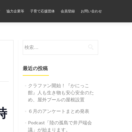
フ
協力企業等
子育て応援団体
会員登録
お問い合わせ
検
索:
最近の投稿
クラファン開始！『かにっこ
館』人も生き物も安心安全のた
め、屋外プールの屋根設置
時
６月のアンケートまとめ発表
Podcast「陸の孤島で井戸端会
議」が始まります。