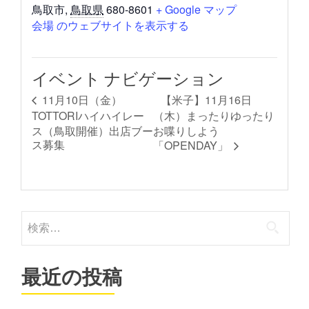
鳥取市
,
鳥取県
680-8601
+ Google マップ
会場 のウェブサイトを表示する
イベント ナビゲーション
【米子】11月16日
11月10日（金）
TOTTORIハイハイレー
（木）まったりゆったり
ス（鳥取開催）出店ブー
お喋りしよう
ス募集
「OPENDAY」
検
索:
最近の投稿