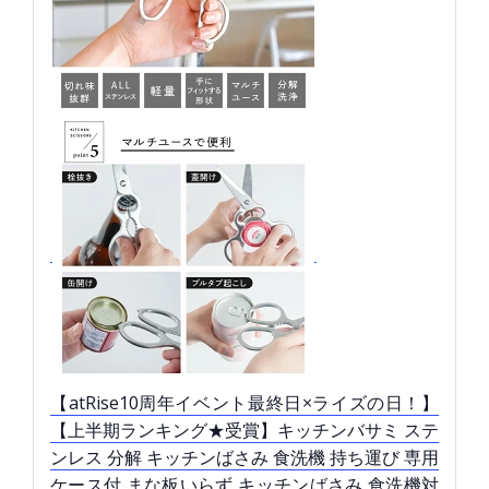
【atRise10周年イベント最終日×ライズの日！】
【上半期ランキング★受賞】キッチンバサミ ステ
ンレス 分解 キッチンばさみ 食洗機 持ち運び 専用
ケース付 まな板いらず キッチンばさみ 食洗機対