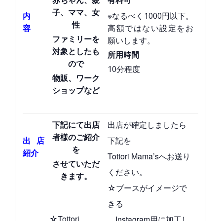
赤ちゃん、親
子、ママ、女
内
※なるべく1000円以下。
性
容
高額ではない設定をお
ファミリーを
願いします。
対象としたも
所用時間
ので
10分程度
物販、ワーク
ショップなど
出店が確定しましたら
下記にて
出店
者様のご紹介
下記を
出店
を
紹介
Tottori Mama’sへお送り
させていただ
ください。
きます。
☆ブースがイメージで
きる
☆Tottori
Instagram用に加工し