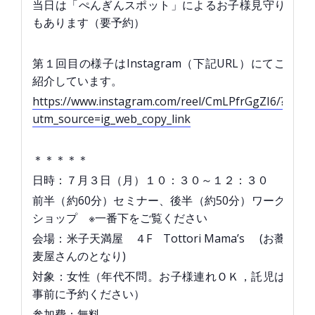
当日は「ぺんぎんスポット」によるお子様見守り
もあります（要予約）
第１回目の様子はInstagram（下記URL）にてご
紹介しています。
https://www.instagram.com/reel/CmLPfrGgZI6/?
utm_source=ig_web_copy_link
＊＊＊＊＊
日時：７月３日（月）１０：３０～１２：３０
前半（約60分）セミナー、後半（約50分）ワーク
ショップ ※一番下をご覧ください
会場：米子天満屋 ４F Tottori Mama’s (お蕎
麦屋さんのとなり)
対象：女性（年代不問。お子様連れＯＫ，託児は
事前に予約ください）
参加費：無料