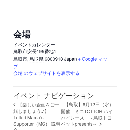
会場
イベントカレンダー
鳥取市安長195番地1
鳥取市
,
鳥取県
6800913
Japan
+ Google マッ
プ
会場 のウェブサイトを表示する
イベント ナビゲーション
【鳥取】6月12日（水）
【楽しい企画をご一
緒しましょう♪】
開催 ミニTOTTORIハイ
Tottori Mama’s
ハイレース ～鳥取トヨ
Supporter（MS） 説明
ペットpresents～
会