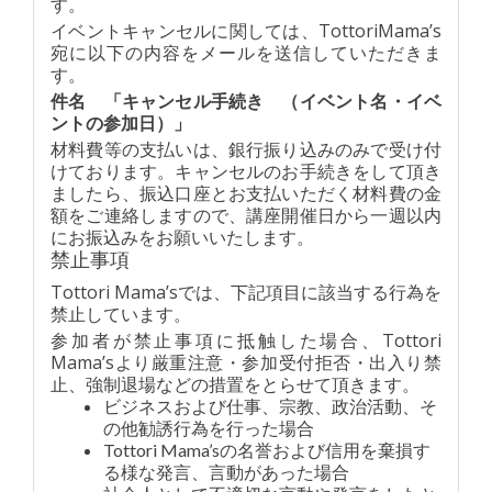
す。
イベントキャンセルに関しては、TottoriMama’s
宛に以下の内容をメールを送信していただきま
す。
件名 「キャンセル手続き （イベント名・イベ
ントの参加日）」
材料費等の支払いは、銀行振り込みのみで受け付
けております。キャンセルのお手続きをして頂き
ましたら、振込口座とお支払いただく材料費の金
額をご連絡しますので、講座開催日から一週以内
にお振込みをお願いいたします。
禁止事項
Tottori Mama’sでは、下記項目に該当する行為を
禁止しています。
参加者が禁止事項に抵触した場合、Tottori
Mama’sより厳重注意・参加受付拒否・出入り禁
止、強制退場などの措置をとらせて頂きます。
ビジネスおよび仕事、宗教、政治活動、そ
の他勧誘行為を行った場合
Tottori Mama’sの名誉および信用を棄損す
る様な発言、言動があった場合