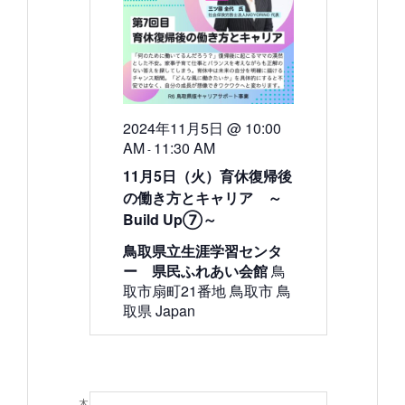
検
ゲ
ー
索
シ
ョ
し
ン
て
2024年11月5日 @ 10:00
ナ
AM
11:30 AM
-
ビ
11月5日（火）育休復帰後
ゲ
の働き方とキャリア ～
Build Up⑦～
ー
鳥取県立生涯学習センタ
シ
ー 県民ふれあい会館
鳥
ョ
取市扇町21番地 鳥取市 鳥
取県 Japan
ン
を
表
木