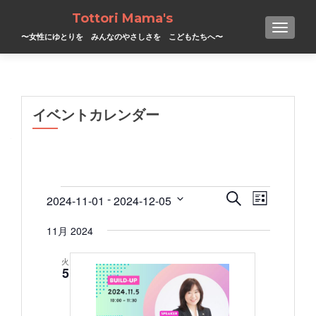
Tottori Mama's
TOGGL
〜女性にゆとりを みんなのやさしさを こどもたちへ〜
イベントカレンダー
イ
イ
イ
 - 
検索
2024-11-01
2024-12-05
リスト表示
ベ
日
ベ
ベ
ン
付
11月 2024
ト
ン
ン
を
ビ
選
ュ
火
ト
ト
5
択
ー
ナ
を
ビ