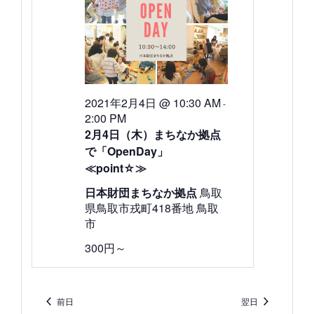
2021
検
ゲ
ー
年
索
シ
ョ
2
し
ン
月
て
4
ナ
2021年2月4日 @ 10:30 AM
-
2:00 PM
日
ビ
2月4日（木）まちなか拠点
ゲ
で「OpenDay」
≪point☆≫
ー
日本財団まちなか拠点
鳥取
シ
県鳥取市戎町418番地 鳥取
市
ョ
300円～
ン
を
表
前日
翌日