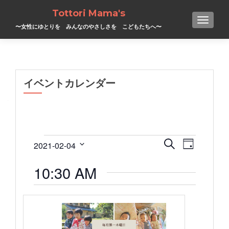
Tottori Mama's
TOGGL
〜女性にゆとりを みんなのやさしさを こどもたちへ〜
イベントカレンダー
イ
イ
イ
検索
2021-02-04
日付
ベ
日
ベ
ベ
ン
付
10:30 AM
ト
ン
ン
を
ビ
選
ュ
ト
ト
択
ー
ナ
for
を
ビ