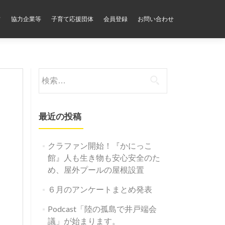
フ
協力企業等
子育て応援団体
会員登録
お問い合わせ
検
索:
最近の投稿
クラファン開始！『かにっこ
館』人も生き物も安心安全のた
め、屋外プールの屋根設置
６月のアンケートまとめ発表
Podcast「陸の孤島で井戸端会
議」が始まります。