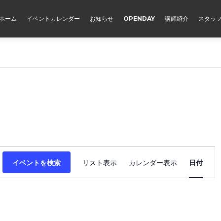
ホーム
イベントカレンダー
お知らせ
OPENDAY
講師紹介
スタッ
イ
ベ
イベントを検索
リスト表示
カレンダー表示
日付
ン
ト
ビ
ュ
ー
ナ