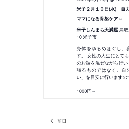
す。
表
米子２月１０日(水) 自
示
ママになる骨盤ケア～
米子しんまち天満屋
鳥取
10 米子市
身体をゆるめほぐし、
す。 女性の人生にとて
のお話を混ぜながら行い
張るものではなく、自
い」を目安に行いますの
1000円～
前日