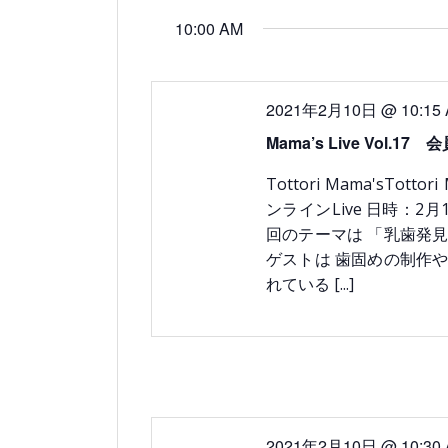
for
を
力
付
10:00 AM
し
2021
を
検
て
選
年
索
く
択
だ
2
し
2021年2月10日 @ 10:15
さ
い。
月
て
Mama’s Live Vol.
キ
ー
10
ナ
Tottori Mama'sTott
ワ
日
ンラインLive 日時：2月1
ビ
ー
ド
回のテーマは 「乳歯発
ゲ
で
ゲストは 歯固めの制作
イ
ー
れている
[...]
ベ
ン
シ
ト
ョ
を
検
ン
索
し
を
ま
2021年2月10日 @ 10:30