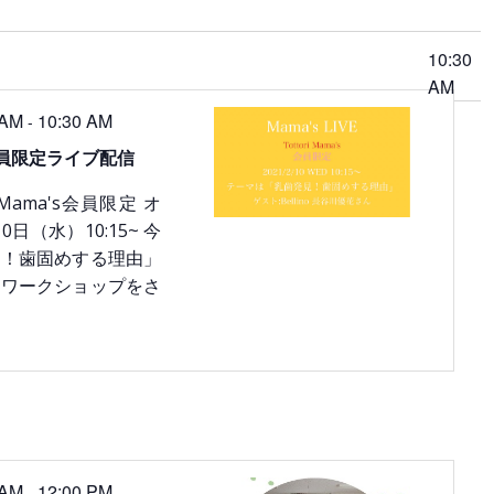
ビ
ゲ
10:30
ー
シ
AM
ョ
 AM
10:30 AM
-
ン
17 会員限定ライブ配信
ori Mama's会員限定 オ
0日（水）10:15~ 今
見！歯固めする理由」
やワークショップをさ
 AM
12:00 PM
-