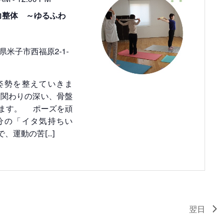
力整体 ～ゆるふわ
県米子市西福原2-1-
姿勢を整えていきま
も関わりの深い、骨盤
ます。 ポーズを頑
分の「イタ気持ちい
で、運動の苦
[...]
翌日