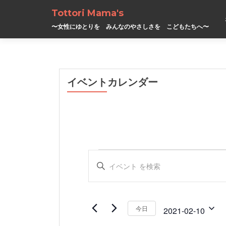
Tottori Mama's
〜女性にゆとりを みんなのやさしさを こどもたちへ〜
イベントカレンダー
イ
イ
キ
ー
ベ
ベ
ワ
ン
ン
ー
ド
ト
ト
今日
2021-02-10
を
入
日