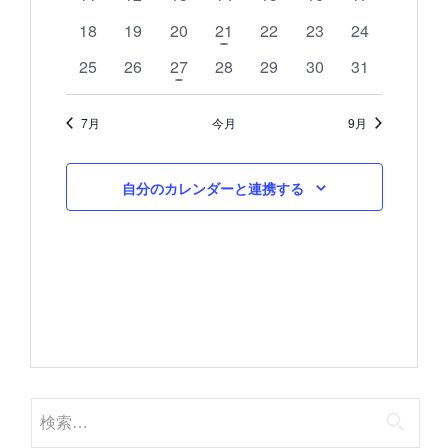
検
ゲ
の
ー
0 イベント
0 イベント
0 イベント
1 イベント
0 イベント
0 イベント
0 イベント
18
19
20
21
22
23
24
索
シ
カ
ョ
0 イベント
0 イベント
1 イベント
0 イベント
0 イベント
0 イベント
0 イベント
25
26
27
28
29
30
31
し
ン
レ
て
ン
7月
今月
9月
ナ
ダ
ビ
自分のカレンダーと連携する
ー
ゲ
ー
シ
ョ
ン
を
検
表
索: