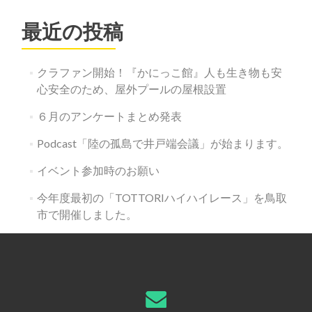
示
最近の投稿
クラファン開始！『かにっこ館』人も生き物も安
心安全のため、屋外プールの屋根設置
６月のアンケートまとめ発表
Podcast「陸の孤島で井戸端会議」が始まります。
イベント参加時のお願い
今年度最初の「TOTTORIハイハイレース」を鳥取
市で開催しました。