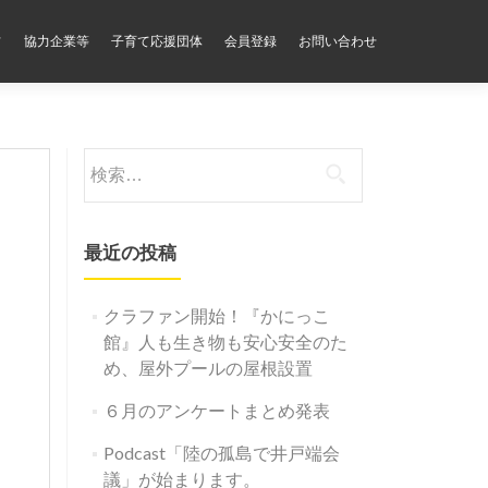
フ
協力企業等
子育て応援団体
会員登録
お問い合わせ
検
索:
最近の投稿
クラファン開始！『かにっこ
館』人も生き物も安心安全のた
め、屋外プールの屋根設置
６月のアンケートまとめ発表
Podcast「陸の孤島で井戸端会
議」が始まります。