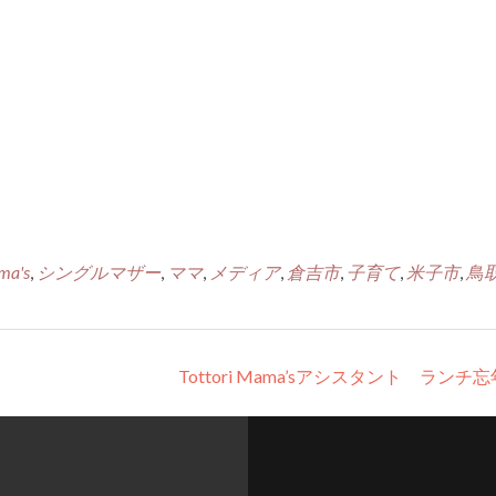
ma's
,
シングルマザー
,
ママ
,
メディア
,
倉吉市
,
子育て
,
米子市
,
鳥
Tottori Mama’sアシスタント ランチ