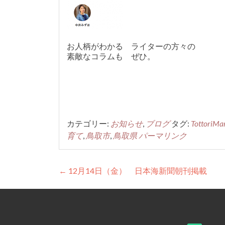
お人柄がわかる ライターの方々の
素敵なコラムも ぜひ。
カテゴリー:
お知らせ
,
ブログ
タグ:
TottoriMa
育て
,
鳥取市
,
鳥取県
パーマリンク
投
←
12月14日（金） 日本海新聞朝刊掲載
稿
ナ