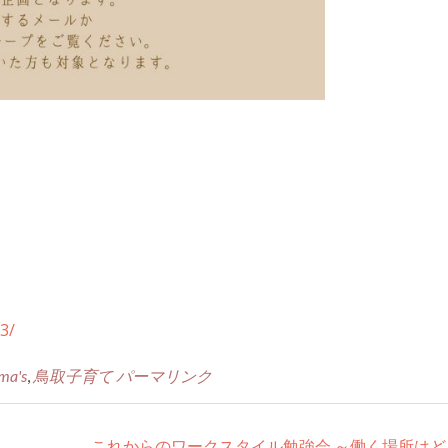
3/
ma's
,
鳥取子育て
パーマリンク
これからのワークスタイル勉強会 ～働く場所はど