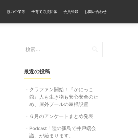
フ
協力企業等
子育て応援団体
会員登録
お問い合わせ
検
索:
最近の投稿
クラファン開始！『かにっこ
館』人も生き物も安心安全のた
め、屋外プールの屋根設置
６月のアンケートまとめ発表
Podcast「陸の孤島で井戸端会
議」が始まります。