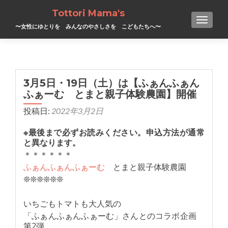
Tottori Mama's
TOGGL
〜女性にゆとりを みんなのやさしさを こどもたちへ〜
3月5日・19日（土）は【ふぁんふぁん
ふぁーむ とまと親子体験農園】開催
投稿日:
2022年3月2日
※最後まで必ずお読みください。申込方法が通常
と異なります。
＊＊＊＊＊＊
ふぁんふぁんふぁーむ
とまと親子体験農園
❊❊❊❊❊❊
いちごもトマトも大人気の
「ふぁんふぁんふぁーむ」さんとのコラボ企画
第2弾