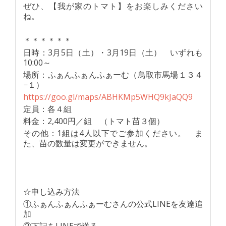
ぜひ、【我が家のトマト】をお楽しみください
ね。
＊＊＊＊＊＊
日時：3月5日（土）・3月19日（土） いずれも
10:00～
場所：ふぁんふぁんふぁーむ（鳥取市馬場１３４
−１）
https://goo.gl/maps/ABHKMp5WHQ9kJaQQ9
定員：各４組
料金：2,400円／組 （トマト苗３個）
その他：1組は4人以下でご参加ください。 ま
た、苗の数量は変更ができません。
☆申し込み方法
①ふぁんふぁんふぁーむさんの公式LINEを友達追
加