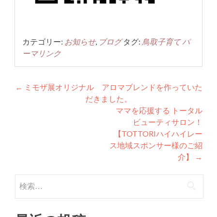
カテゴリー:
お知らせ
,
ブログ
タグ:
鳥取子育て
パ
ーマリンク
投
←
ミモザ展オリジナル アロマブレンドを作っていた
だきました。
稿
ママを応援する トータル
ナ
ビューティサロン！
【TOTTORIハイハイレー
ビ
ス地域スポンサー様のご紹
ゲ
介】
→
ー
検
シ
索:
ョ