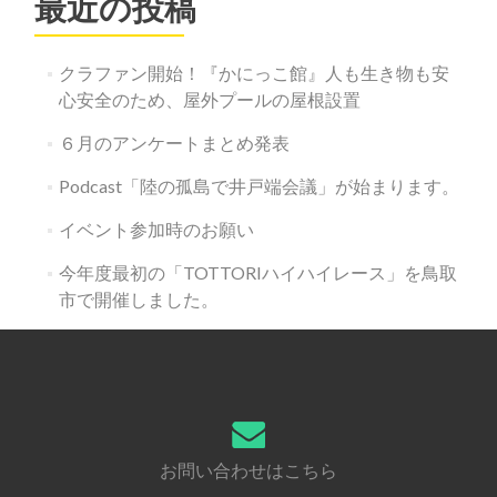
最近の投稿
ン
クラファン開始！『かにっこ館』人も生き物も安
心安全のため、屋外プールの屋根設置
６月のアンケートまとめ発表
Podcast「陸の孤島で井戸端会議」が始まります。
イベント参加時のお願い
今年度最初の「TOTTORIハイハイレース」を鳥取
市で開催しました。
お問い合わせはこちら