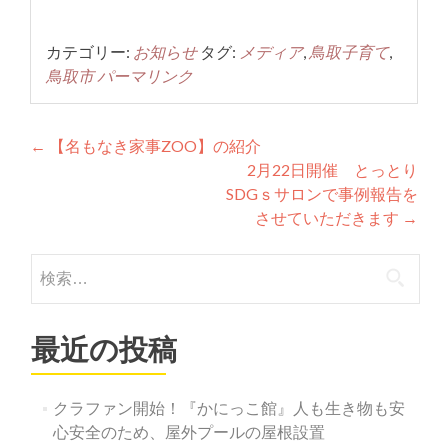
カテゴリー:
お知らせ
タグ:
メディア
,
鳥取子育て
,
鳥取市
パーマリンク
投
←
【名もなき家事ZOO】の紹介
2月22日開催 とっとり
稿
SDGｓサロンで事例報告を
ナ
させていただきます
→
ビ
検
ゲ
索:
ー
最近の投稿
シ
ョ
クラファン開始！『かにっこ館』人も生き物も安
ン
心安全のため、屋外プールの屋根設置