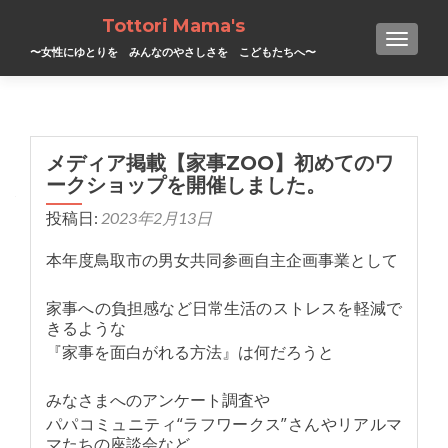
Tottori Mama's
TOGGL
〜女性にゆとりを みんなのやさしさを こどもたちへ〜
メディア掲載【家事ZOO】初めてのワ
ークショップを開催しました。
投稿日:
2023年2月13日
本年度鳥取市の男女共同参画自主企画事業として
家事への負担感など日常生活のストレスを軽減で
きるような
『家事を面白がれる方法』は何だろうと
みなさまへのアンケート調査や
パパコミュニティ“ラフワークス”さんやリアルマ
マたちの座談会など