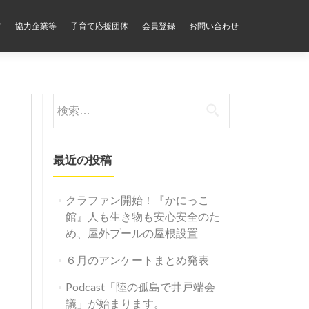
フ
協力企業等
子育て応援団体
会員登録
お問い合わせ
検
索:
最近の投稿
クラファン開始！『かにっこ
館』人も生き物も安心安全のた
め、屋外プールの屋根設置
６月のアンケートまとめ発表
Podcast「陸の孤島で井戸端会
議」が始まります。