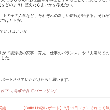
制をどのように整えたらよいかを考えたい。
所、上の子の入学など、それぞれの新しい環境が始まる。それぞ
のではと不安。
っていけばいいか
すが『復帰後の家事・育児・仕事のバランス』や『夫婦間での
ました。
サポートさせていただけたらと思います。
,
役立つ
,
鳥取子育て
パーマリンク
実施
【Build Up②レポート】9月11日（水）それって