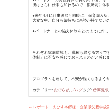
後はさらに仕事も加わるので、復帰前に体
●来年4月に仕事復帰と同時に、保育園入
大変な中、自分も気持ちに余裕が持てない
●パートナーとの協力体制をどのように作
それぞれ家庭環境も、職種も異なる方々で
体制』に不安を感じておられるのだと感じ
プログラムを通して、不安が軽くなるよう
カテゴリー:
お知らせ
,
ブログ
タグ:
仕事復帰
投
←
レポート えびす本郷様：企業版父親学級