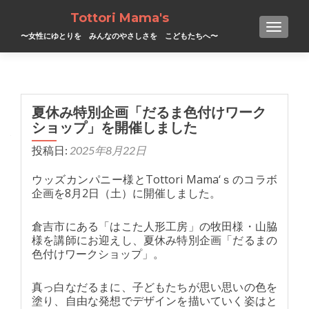
Tottori Mama's
TOGGL
〜女性にゆとりを みんなのやさしさを こどもたちへ〜
夏休み特別企画「だるま色付けワーク
ショップ」を開催しました
投稿日:
2025年8月22日
ウッズカンパニー様とTottori Mama‘ｓのコラボ
企画を8月2日（土）に開催しました。
倉吉市にある「はこた人形工房」の牧田様・山脇
様を講師にお迎えし、夏休み特別企画「だるまの
色付けワークショップ」。
真っ白なだるまに、子どもたちが思い思いの色を
塗り、自由な発想でデザインを描いていく姿はと