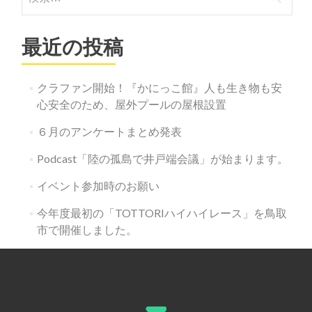
索:
ー
シ
最近の投稿
ョ
ン
クラファン開始！『かにっこ館』人も生き物も安
心安全のため、屋外プールの屋根設置
６月のアンケートまとめ発表
Podcast「陸の孤島で井戸端会議」が始まります。
イベント参加時のお願い
今年度最初の「TOTTORIハイハイレース」を鳥取
市で開催しました。