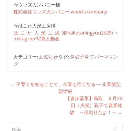
☆ウッズカンパニー様
株式会社ウッズカンパニー wood’s company
☆はこた人形工房様
はこた人形工房(@hakotaningyou2529) •
Instagram写真と動画
カテゴリー:
お知らせ
タグ:
鳥取子育て
パーマリン
ク
投
←
子育てを知ることで、企業も強くなる ― 企業版父
親学級
稿
【参加募集】鳥取 ９月23
ナ
日（火祝）親子で農業体
験 ～稲刈りだよ！～
→
ビ
ゲ
検