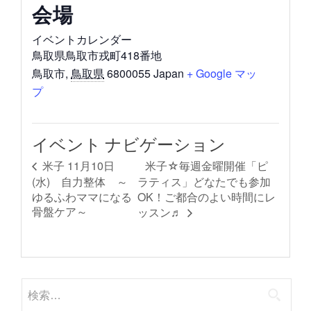
会場
イベントカレンダー
鳥取県鳥取市戎町418番地
鳥取市
,
鳥取県
6800055
Japan
+ Google マッ
プ
イベント ナビゲーション
米子☆毎週金曜開催「ピ
米子 11月10日
(水) 自力整体 ～
ラティス」どなたでも参加
ゆるふわママになる
OK！ご都合のよい時間にレ
骨盤ケア～
ッスン♬
検
索: