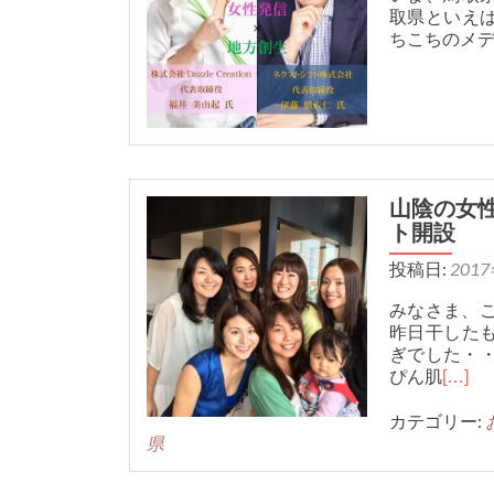
取県といえ
ちこちのメ
山陰の女
ト開設
投稿日:
201
みなさま、こ
昨日干した
ぎでした・・
ぴん肌
[…]
カテゴリー:
県