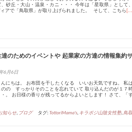
ば、砂丘・大山・温泉・カニ・・・ 今年は「星取県」として
ディアで「鳥取県」が取り上げられました。 そして、こちら
[…
性達のためのイベントや 起業家の方達の情報集約
7年6月6日
んにちは。 お布団を干したくなる いいお天気ですね。 私
ものの すっかりそのことを忘れていて 取り込んだのが１７
・。 お日様の香りが残ってるからよいとします！ さて、「
お知らせ
,
ブログ
タグ:
TottoriMama's
,
キラポジ山陰女性塾
,
鳥