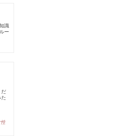
知識
ルー
くだ
みた
女性