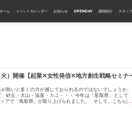
ホーム
イベントカレンダー
お知らせ
OPENDAY
講師紹介
スタッ
日（火）開催【起業✕女性発信✕地方創生戦略セミナ
県が熱いと多くの方が感じておられるのではないでしょうか。
ば、砂丘・大山・温泉・カニ・・・ 今年は「星取県」として
ディアで「鳥取県」が取り上げられました。 そして、こちら
[…