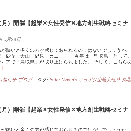
日（月）開催【起業✕女性発信✕地方創生戦略セミナ
7年6月28日
県が熱いと多くの方が感じておられるのではないでしょうか。
ば、砂丘・大山・温泉・カニ・・・ 今年は「星取県」として
ディアで「鳥取県」が取り上げられました。 そして、こちら
…]
お知らせ
,
ブログ
タグ:
TottoriMama's
,
キラポジ山陰女性塾
,
鳥
日（月）開催【起業✕女性発信✕地方創生戦略セミナ
県が熱いと多くの方が感じておられるのではないでしょうか。