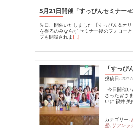
5月21日開催「すっぴんセミナー
先日、開催いたしました 【すっぴん＆オ
を得るのみならず セミナー後のフォローと
プも開設されま
[…]
「すっぴ
投稿日:
201
今日開催い
さった皆さま
いに 福井 
カテゴリー:
塾
,
リフレッ