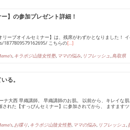
ナー】の参加プレゼント詳細！
オリーブオイルセミナー】は、残席がわずかとなりました！ イ
ts/1877809579162695/ こちらの
[…]
Mama's
,
キラポジ山陰女性塾
,
ママの悩み
,
リフレッシュ
,
鳥取県
ている。
ーナ大西 早織講師。 早織講師のお肌。 以前から、キレイな肌
催された【すっぴんセミナー】に参加されてから、 ますますツ
Mama's
,
お喋り
,
キラポジ山陰女性塾
,
ママの悩み
,
リフレッシュ
,