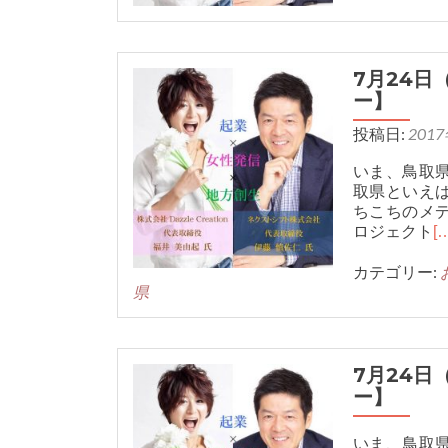
7月24
ー】
投稿日:
201
いま、鳥取
取県といえ
ちこちのメ
ロジェクト
[
カテゴリー:
県
7月24
ー】
いま、鳥取