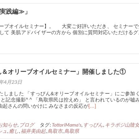
≪実践編≫」
リーブオイルセミナー】。 大変ご好評いただき、 セミナーで
して 美肌アドバイザーの方から 個別に質問対応いただけるグ
ん＆オリーブオイルセミナー」開催しました①
7年4月23日
たしました 「すっぴん&オリーブオイルセミナー」にご参加
と記念撮影^ ^ 「鳥取県民は控えめ」 と言われているのが嘘
美由起さんの問いかけに みなさまの反応が
[…]
お知らせ
,
ブログ
タグ:
TottoriMama's
,
すっぴん
,
キラポジ山陰
シュ
,
癒し
,
福井美由起
,
鳥取市
,
鳥取県