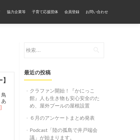
フ
協力企業等
子育て応援団体
会員登録
お問い合わせ
検
索:
最近の投稿
ー】
クラファン開始！『かにっこ
 鳥
館』人も生き物も安心安全のた
、あ
め、屋外プールの屋根設置
]
６月のアンケートまとめ発表
Podcast「陸の孤島で井戸端会
議」が始まります。