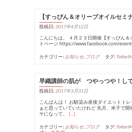
【すっぴん＆オリーブオイルセミ
投稿日:
2017年4月12日
こんにちは。 ４月２３日開催【すっぴん＆
トページ https://www.facebook.com/even
カテゴリー:
お知らせ
,
ブログ
タグ:
Tottori
早織講師の肌が つやっつや！し
投稿日:
2017年3月31日
こんばんは！ お馴染み産後ダイエットトレ
ぁと思っていていたけれど 先月、米子で開
ヤになって、
[…]
カテゴリー:
お知らせ
,
ブログ
タグ:
Tottori