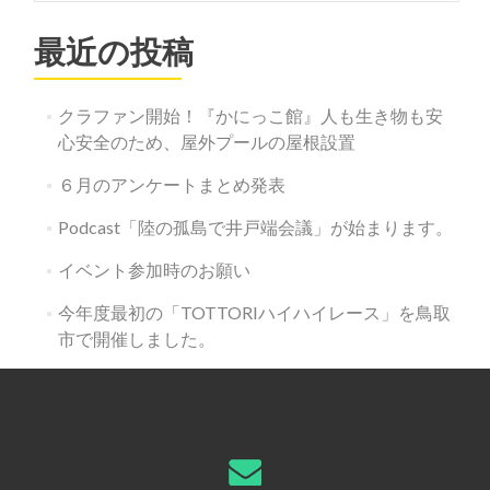
ビ
最近の投稿
ゲ
ー
クラファン開始！『かにっこ館』人も生き物も安
シ
心安全のため、屋外プールの屋根設置
ョ
６月のアンケートまとめ発表
ン
Podcast「陸の孤島で井戸端会議」が始まります。
イベント参加時のお願い
今年度最初の「TOTTORIハイハイレース」を鳥取
市で開催しました。