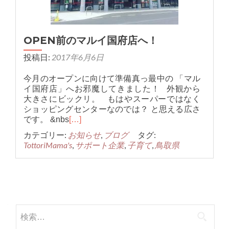
OPEN前のマルイ国府店へ！
投稿日:
2017年6月6日
今月のオープンに向けて準備真っ最中の 「マル
イ国府店」へお邪魔してきました！ 外観から
大きさにビックリ。 もはやスーパーではなく
ショッピングセンターなのでは？ と思える広さ
です。 &nbs
[…]
カテゴリー:
お知らせ
,
ブログ
タグ:
TottoriMama's
,
サポート企業
,
子育て
,
鳥取県
投
稿
検
ナ
索: