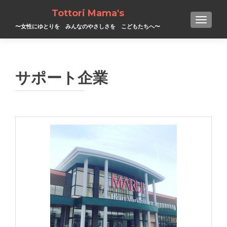
Tottori Mama's
TOGGL
〜女性にゆとりを みんなのやさしさを こどもたちへ〜
サポート企業