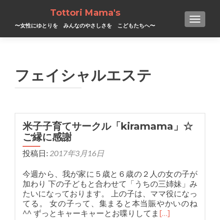
Tottori Mama's
TOGGL
〜女性にゆとりを みんなのやさしさを こどもたちへ〜
フェイシャルエステ
米子子育てサークル「kiramama」☆
ご縁に感謝
投稿日:
2017年3月16日
今週から、我が家に５歳と６歳の２人の女の子が
加わり 下の子どもと合わせて「うちの三姉妹」み
たいになっております。 上の子は、ママ役になっ
てる。 女の子って、集まると本当賑やかいのね
^^ ずっとキャーキャーとお喋りしてま
[…]