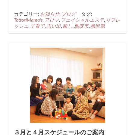
カテゴリー:
お知らせ
,
ブログ
タグ:
TottoriMama's
,
アロマ
,
フェイシャルエステ
,
リフレ
ッシュ
,
子育て
,
思い出
,
癒し
,
鳥取市
,
鳥取県
３月と４月スケジュールのご案内