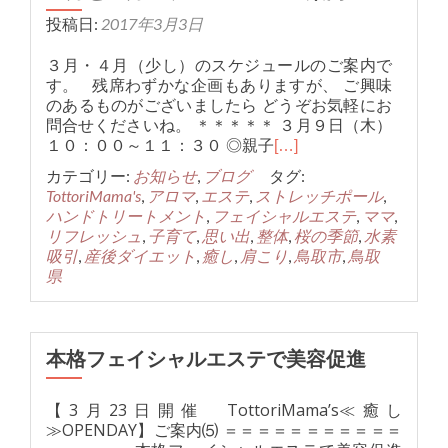
投稿日:
2017年3月3日
３月・４月（少し）のスケジュールのご案内で
す。 残席わずかな企画もありますが、 ご興味
のあるものがございましたら どうぞお気軽にお
問合せくださいね。 ＊＊＊＊＊ ３月９日（木）
１０：００～１１：３０ ◎親子
[…]
カテゴリー:
お知らせ
,
ブログ
タグ:
TottoriMama's
,
アロマ
,
エステ
,
ストレッチポール
,
ハンドトリートメント
,
フェイシャルエステ
,
ママ
,
リフレッシュ
,
子育て
,
思い出
,
整体
,
桜の季節
,
水素
吸引
,
産後ダイエット
,
癒し
,
肩こり
,
鳥取市
,
鳥取
県
本格フェイシャルエステで美容促進
【3月23日開催 TottoriMama’s≪癒し
≫OPENDAY】ご案内⑸ ＝＝＝＝＝＝＝＝＝＝＝