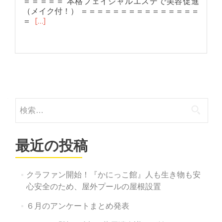
＝＝＝＝＝ 本格フェイシャルエステで美容促進
（メイク付！） ＝＝＝＝＝＝＝＝＝＝＝＝＝＝＝
＝
[…]
投
稿
検
ナ
索:
ビ
最近の投稿
ゲ
ー
クラファン開始！『かにっこ館』人も生き物も安
シ
心安全のため、屋外プールの屋根設置
ョ
６月のアンケートまとめ発表
ン