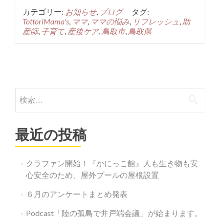
カテゴリー:
お知らせ
,
ブログ
タグ:
TottoriMama's
,
ママ
,
ママの悩み
,
リフレッシュ
,
助
産師
,
子育て
,
産後ケア
,
鳥取市
,
鳥取県
投
稿
検
ナ
索:
ビ
最近の投稿
ゲ
ー
クラファン開始！『かにっこ館』人も生き物も安
シ
心安全のため、屋外プールの屋根設置
ョ
６月のアンケートまとめ発表
ン
Podcast「陸の孤島で井戸端会議」が始まります。