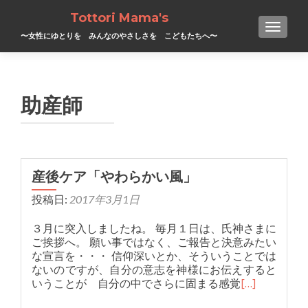
Tottori Mama's
TOGGL
〜女性にゆとりを みんなのやさしさを こどもたちへ〜
助産師
産後ケア「やわらかい風」
投稿日:
2017年3月1日
３月に突入しましたね。 毎月１日は、氏神さまに
ご挨拶へ。 願い事ではなく、ご報告と決意みたい
な宣言を・・・ 信仰深いとか、そういうことでは
ないのですが、自分の意志を神様にお伝えすると
いうことが 自分の中でさらに固まる感覚
[…]