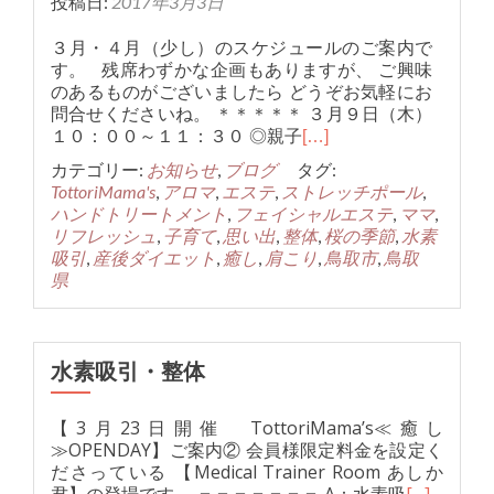
投稿日:
2017年3月3日
３月・４月（少し）のスケジュールのご案内で
す。 残席わずかな企画もありますが、 ご興味
のあるものがございましたら どうぞお気軽にお
問合せくださいね。 ＊＊＊＊＊ ３月９日（木）
１０：００～１１：３０ ◎親子
[…]
カテゴリー:
お知らせ
,
ブログ
タグ:
TottoriMama's
,
アロマ
,
エステ
,
ストレッチポール
,
ハンドトリートメント
,
フェイシャルエステ
,
ママ
,
リフレッシュ
,
子育て
,
思い出
,
整体
,
桜の季節
,
水素
吸引
,
産後ダイエット
,
癒し
,
肩こり
,
鳥取市
,
鳥取
県
水素吸引・整体
【3月23日開催 TottoriMama’s≪癒し
≫OPENDAY】ご案内② 会員様限定料金を設定く
ださっている 【Medical Trainer Room あしか