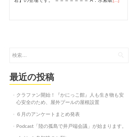
君】の登場です。 ＝＝＝＝＝＝＝ A：水素吸
[…]
投
稿
検
ナ
索:
ビ
最近の投稿
ゲ
ー
クラファン開始！『かにっこ館』人も生き物も安
シ
心安全のため、屋外プールの屋根設置
ョ
６月のアンケートまとめ発表
ン
Podcast「陸の孤島で井戸端会議」が始まります。