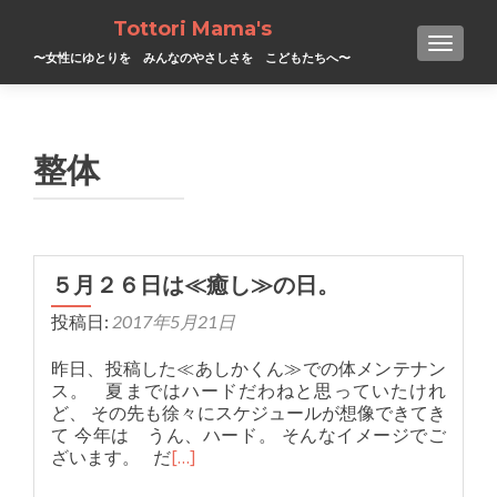
Tottori Mama's
TOGGL
〜女性にゆとりを みんなのやさしさを こどもたちへ〜
整体
５月２６日は≪癒し≫の日。
投稿日:
2017年5月21日
昨日、投稿した≪あしかくん≫での体メンテナン
ス。 夏まではハードだわねと思っていたけれ
ど、 その先も徐々にスケジュールが想像できてき
て 今年は うん、ハード。 そんなイメージでご
ざいます。 だ
[…]