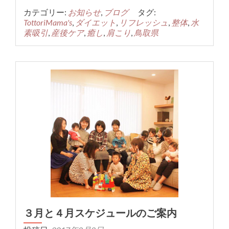
カテゴリー:
お知らせ
,
ブログ
タグ:
TottoriMama's
,
ダイエット
,
リフレッシュ
,
整体
,
水
素吸引
,
産後ケア
,
癒し
,
肩こり
,
鳥取県
３月と４月スケジュールのご案内