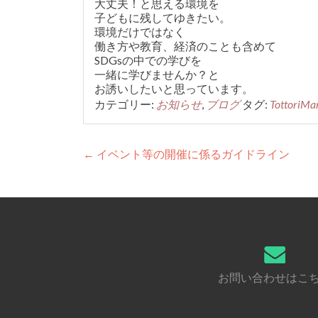
大丈夫
！と思える環境を
子どもに残してゆきたい。
環境だけではなく
働き方や教育、経済のことも含めて
SDGsの中での学びを
一緒に学びませんか？と
お誘いしたいと思っています。
カテゴリー:
お知らせ
,
ブログ
タグ:
TottoriMa
投
←
イベント等の開催に係るガイドライン
稿
ナ
ビ
ゲ
ー
お問い合わせはこ
シ