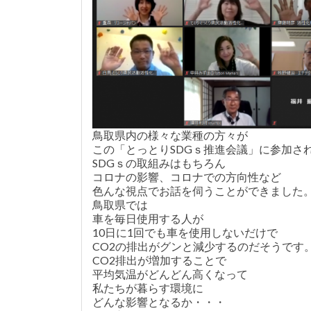
鳥取県内の様々な業種の方々が
この「とっとりSDGｓ推進会議」に参加さ
SDGｓの取組みはもちろん
コロナの影響、コロナでの方向性など
色んな視点でお話を伺うことができました
鳥取県では
車を毎日使用する人が
10日に1回でも車を使用しないだけで
CO2の排出がグンと減少するのだそうです
CO2排出が増加することで
平均気温がどんどん高くなって
私たちが暮らす環境に
どんな影響となるか・・・