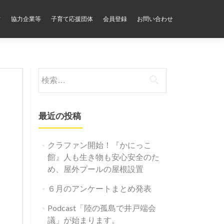
フ
協力企業等
子育て応援団体
会員登録
お問い合わせ
検
索:
最近の投稿
クラファン開始！『かにっこ
館』人も生き物も安心安全のた
め、屋外プールの屋根設置
６月のアンケートまとめ発表
Podcast「陸の孤島で井戸端会
議」が始まります。