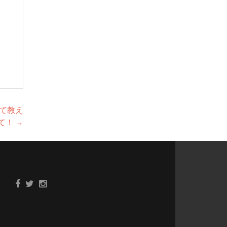
いて教え
て！
→