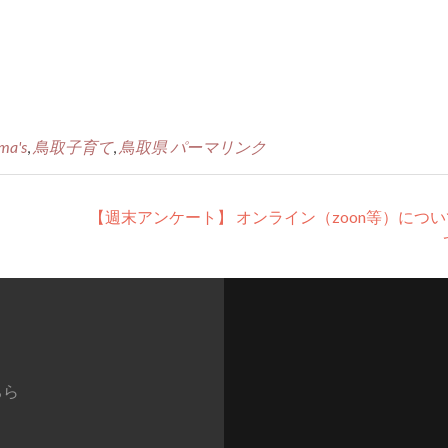
ma's
,
鳥取子育て
,
鳥取県
パーマリンク
【週末アンケート】 オンライン（zoon等）につ
ちら