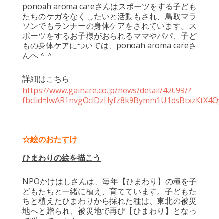
ponoah aroma careさんはスポーツをする子ども
たちのケガをなくしたいと活動もされ、鳥取マラ
ソンでもランナーの身体ケアをされています。ス
ポーツをするお子様がおられるママやパパ、子ど
もの身体ケアについては、ponoah aroma careさ
んへ＾＾
詳細はこちら
https://www.gainare.co.jp/news/detail/42099/?
fbclid=IwAR1nvgOclDzHyfz8k9Bymm1U1dsBtxzKtX
☆絵のおたすけ
ひまわりの絵を描こう
NPOかけはしさんは、毎年【ひまわり】の種を子
どもたちと一緒に植え、育てています。子どもた
ちと植えたひまわりから採れた種は、東北の被災
地へと贈られ、被災地で再び【ひまわり】となっ