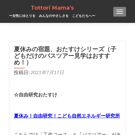
Tottori Mama's
TOGGL
〜女性にゆとりを みんなのやさしさを こどもたちへ〜
夏休みの宿題、おたすけシリーズ（子
どもだけのバスツアー見学はおすす
め！）
投稿日:
2021年7月17日
☆自由研究おたすけ
夏休み！自由研究！こども自然エネルギー研究所
こちらでは「工作コース」と『バスツアー』があ