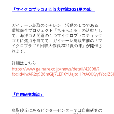
『マイクロプラゴミ回収大作戦2021夏の陣』
ガイナーレ鳥取のシャレン！活動の１つである、
環境保全プロジェクト「ちゅらふる」の活動とし
て、海洋ゴミ問題の１つマイクロプラスティック
ゴミに焦点を当てて、ガイナーレ鳥取主催の「マ
イクロプラゴミ回収大作戦2021夏の陣」が開催さ
れます。
詳細はこちら
https://www.gainare.co.jp/news/detail/42098/?
fbclid=IwAR2q9B6mGJj7LEPXYUajtdHPtAOIXyyfYcqI
『自由研究相談』
鳥取砂丘にあるビジターセンターでは自由研究の