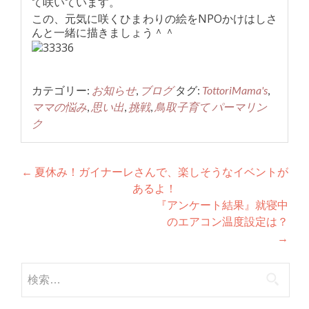
て咲いています。
この、元気に咲くひまわりの絵をNPOかけはしさ
んと一緒に描きましょう＾＾
カテゴリー:
お知らせ
,
ブログ
タグ:
TottoriMama's
,
ママの悩み
,
思い出
,
挑戦
,
鳥取子育て
パーマリン
ク
投
←
夏休み！ガイナーレさんで、楽しそうなイベントが
あるよ！
稿
『アンケート結果』就寝中
ナ
のエアコン温度設定は？
→
ビ
ゲ
検
索:
ー