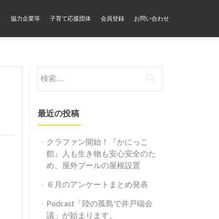
フ
協力企業等
子育て応援団体
会員登録
お問い合わせ
検
索:
最近の投稿
クラファン開始！『かにっこ
館』人も生き物も安心安全のた
め、屋外プールの屋根設置
６月のアンケートまとめ発表
Podcast「陸の孤島で井戸端会
議」が始まります。