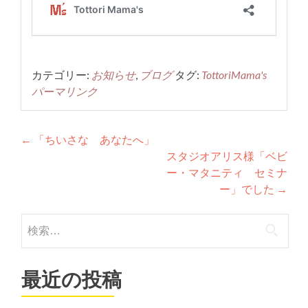
カテゴリー:
お知らせ
,
ブログ
タグ:
TottoriMama's
パーマリンク
投
←
「ちいさな あなたへ」
スタジオアリス様「ベビ
稿
ー・マタニティ セミナ
ナ
ー」でした
→
ビ
検
ゲ
索:
ー
最近の投稿
シ