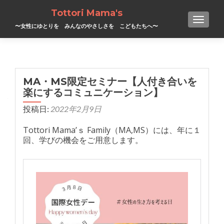
Tottori Mama's
TOGGL
〜女性にゆとりを みんなのやさしさを こどもたちへ〜
MA・MS限定セミナー【人付き合いを
楽にするコミュニケーション】
投稿日:
2022年2月9日
Tottori Mama’ｓ Family（MA,MS）には、年に１
回、学びの機会をご用意します。