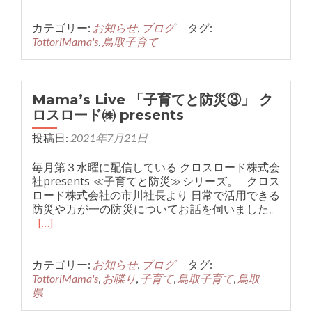
カテゴリー:
お知らせ
,
ブログ
タグ:
TottoriMama's
,
鳥取子育て
Mama’s Live 「子育てと防災③」 ク
ロスロード㈱ presents
投稿日:
2021年7月21日
毎月第３水曜に配信している クロスロード株式会
社presents ≪子育てと防災≫シリーズ。 クロス
ロード株式会社の市川社長より 日常で活用できる
防災や万が一の防災についてお話を伺いました。
[…]
カテゴリー:
お知らせ
,
ブログ
タグ:
TottoriMama's
,
お喋り
,
子育て
,
鳥取子育て
,
鳥取
県