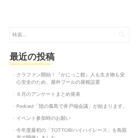
投
稿
検
ナ
索:
ビ
最近の投稿
ゲ
ー
クラファン開始！『かにっこ館』人も生き物も安
シ
心安全のため、屋外プールの屋根設置
ョ
６月のアンケートまとめ発表
ン
Podcast「陸の孤島で井戸端会議」が始まります。
イベント参加時のお願い
今年度最初の「TOTTORIハイハイレース」を鳥取
市で開催しました。