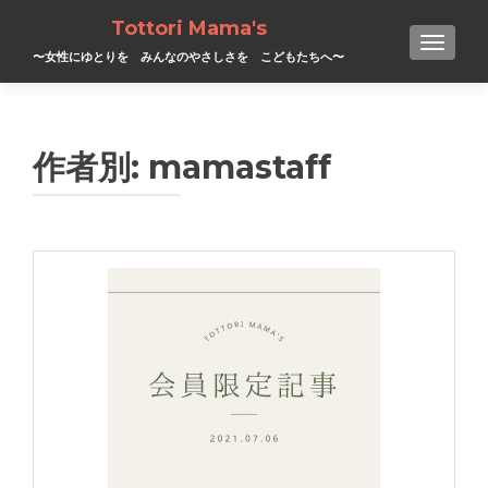
Tottori Mama's
TOGGL
〜女性にゆとりを みんなのやさしさを こどもたちへ〜
作者別:
mamastaff