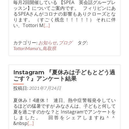
毎月2回開催している 【SPEA 英会話グループレ
ッスン】についてご案内です。 フィリピンにあ
るSPEAさんがコロナの影響もありクローズとな
ります。 （すごく残念！！！！！） それに伴
い、Tottori M
[…]
カテゴリー:
お知らせ
,
ブログ
タグ:
TottoriMama's
,
鳥取県
Instagram 『夏休みは子どもとどう過
ごす？』アンケート結果
投稿日:
2021年7月24日
夏休み！4連休！ 連日、熱中症警報発令してい
るほどの猛暑ですが みなさんは、子どもと何して
夏を過ごすのかな？と Instagramでアンケートを
しました。 回答をシェアしますね＾＾
&nbsp
[…]